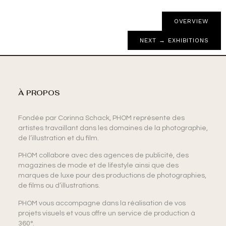
OVERVIEW
NEXT → EXHIBITIONS
À PROPOS
Fondée par Corinna Schack, PHOM représente des
artistes travaillant dans les domaines de la photographie,
de l’illustration et du film.
PHOM collabore avec des agences de publicité, des
magazines de mode et de lifestyle ainsi que des
marques de luxe pour des productions de photographies,
de films ou d’illustrations.
PHOM vous accompagne dans la réalisation de vos
projets visuels et vous offre un service de production à
360°.