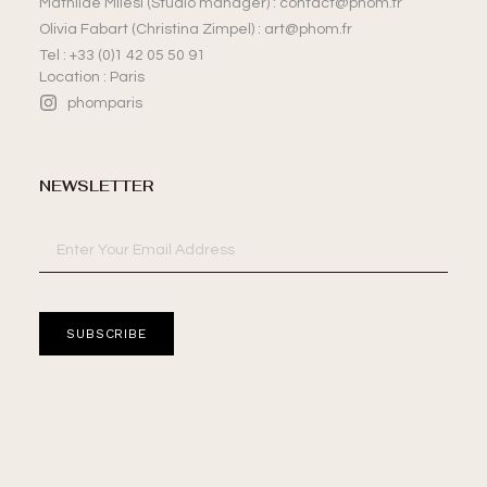
Mathilde Milesi (Studio manager) : contact@phom.fr
Olivia Fabart (Christina Zimpel) : art@phom.fr
Tel : +33 (0)1 42 05 50 91
Location : Paris
phomparis
NEWSLETTER
SUBSCRIBE